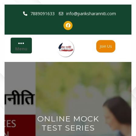
Skip
7889091633
info@pariksharanniti.com
to
content
Join Us
Menu
ONLINE MOCK
TEST SERIES