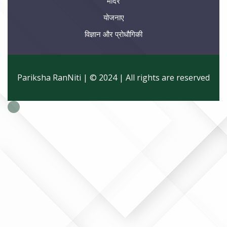
मंदिर
योजनाए
विज्ञान और प्रोधौगिकी
Pariksha RanNiti | © 2024 | All rights are reserved