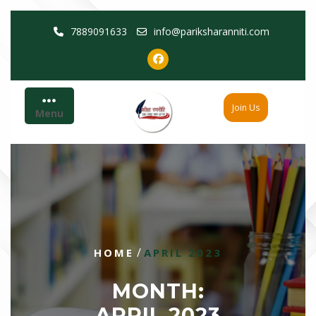
Skip
7889091633
info@pariksharanniti.com
to
content
Join Us
Menu
/
HOME
APRIL 2023
MONTH:
APRIL 2023