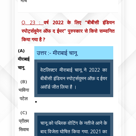
मार्च
Q. 23 :
वर्ष 2022 के लिए “बीबीसी इंडियन
स्पोर्ट्सवुमेन ऑफ द ईयर” पुरुस्कार से किसे सम्मानित
किया गया है ?
(A)
उत्तर :- मीराबाई चानू
मीराबाई
चानू
वेटलिफ़्टर मीराबाई चानू ने 2022 का
बीबीसी इंडियन स्पोर्ट्सवुमन ऑफ़ द ईयर
(B)
अवॉर्ड जीत लिया है ।
भाविना
पटेल
(C)
प्रीतम
चानू को पब्लिक वोटिंग के नतीजे आने के
सिवाच
बाद विजेता घोषित किया गया. 2021 का