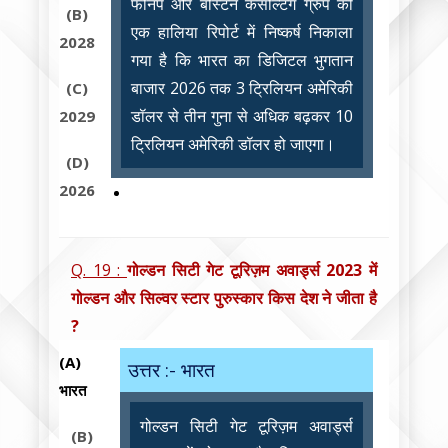
फोनपे और बोस्टन कंसल्टिंग ग्रुप की
(B)
एक हालिया रिपोर्ट में निष्कर्ष निकाला
2028
गया है कि भारत का डिजिटल भुगतान
बाजार 2026 तक 3 ट्रिलियन अमेरिकी
(C)
डॉलर से तीन गुना से अधिक बढ़कर 10
2029
ट्रिलियन अमेरिकी डॉलर हो जाएगा।
(D)
2026
Q. 19 :
गोल्डन सिटी गेट टूरिज़म अवार्ड्स 2023 में
गोल्डन और सिल्वर स्टार पुरुस्कार किस देश ने जीता है
?
(A)
उत्तर :- भारत
भारत
गोल्डन सिटी गेट टूरिज़म अवार्ड्स
(B)