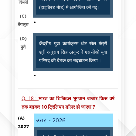
दिल्ली
(हाइब्रिड मोड) में आयोजित की गई।
(C)
बेंगलुरु
(D)
केंद्रीय युवा कार्यक्रम और खेल मंत्री
पुणे
श्री अनुराग सिंह ठाकुर ने एससीओ युवा
परिषद की बैठक का उद्घाटन किया ।
Q. 18 :
भारत का डिजिटल भुगतान बाजार किस वर्ष
तक बढ़कर 10 ट्रिलियन डॉलर हो जाएगा ?
(A)
उत्तर :- 2026
2027