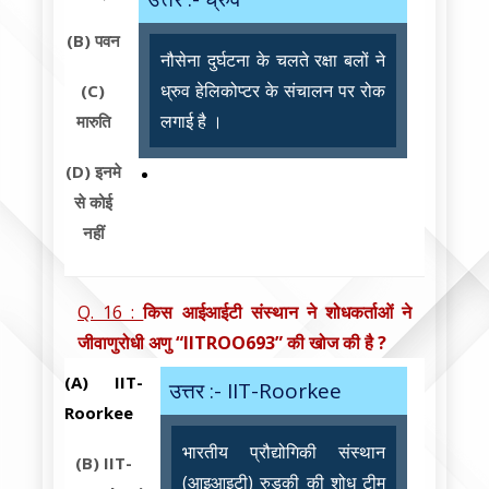
(B)
पवन
नौसेना दुर्घटना के चलते रक्षा बलों ने
ध्रुव हेलिकोप्टर के संचालन पर रोक
(C)
लगाई है ।
मारुति
(D)
इनमे
से कोई
नहीं
Q. 16 :
किस आईआईटी संस्थान ने शोधकर्ताओं ने
जीवाणुरोधी अणु “IITROO693” की खोज की है ?
(A)
IIT-
उत्तर :- IIT-Roorkee
Roorkee
भारतीय प्रौद्योगिकी संस्थान
(B)
IIT-
(आइआइटी) रुड़की की शोध टीम