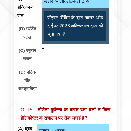
उत्तर :- शक्तिकान्त दास
शक्तिकान्त
दास
सेंट्रल बैंकिंग के द्वारा गवर्नर ऑफ
द ईयर 2023 शक्तिकान्त दास को
(B)
ऊर्जित
चुना गया है ।
पटेल
(C)
रघुराम
राजन
(D)
मोटेक
सिंह
अहलूवालिया
Q. 15 :
नौसेना दुर्घटना के चलते रक्षा बलों ने किस
हेलिकोप्टर के संचालन पर रोक लगाई है ?
(A)
ध्रुव
उत्तर :- ध्रुव