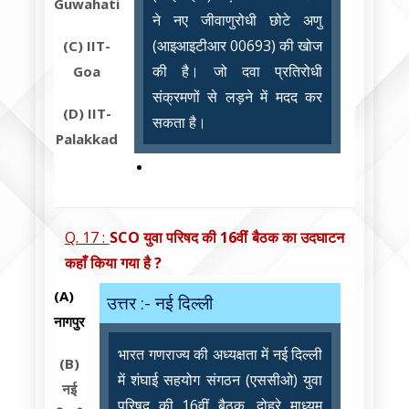
Guwahati
ने नए जीवाणुरोधी छोटे अणु
(आइआइटीआर 00693) की खोज
(C)
IIT-
की है। जो दवा प्रतिरोधी
Goa
संक्रमणों से लड़ने में मदद कर
(D)
IIT-
सकता है।
Palakkad
Q. 17 :
SCO युवा परिषद की 16वीं बैठक का उदघाटन
कहाँ किया गया है ?
(A)
उत्तर :- नई दिल्ली
नागपुर
भारत गणराज्य की अध्यक्षता में नई दिल्ली
(B)
में शंघाई सहयोग संगठन (एससीओ) युवा
नई
परिषद की 16वीं बैठक, दोहरे माध्यम