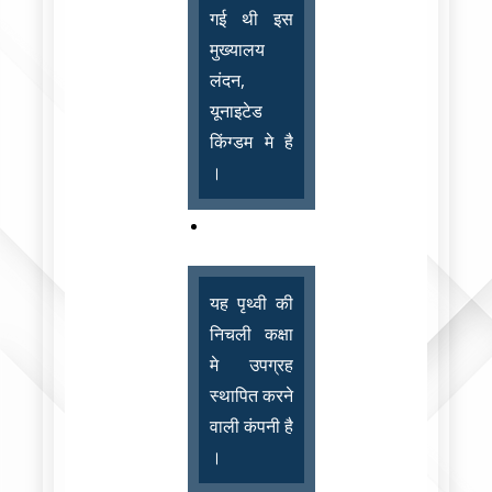
गई थी इस
मुख्यालय
लंदन,
यूनाइटेड
किंग्डम मे है
।
यह पृथ्वी की
निचली कक्षा
मे उपग्रह
स्थापित करने
वाली कंपनी है
।