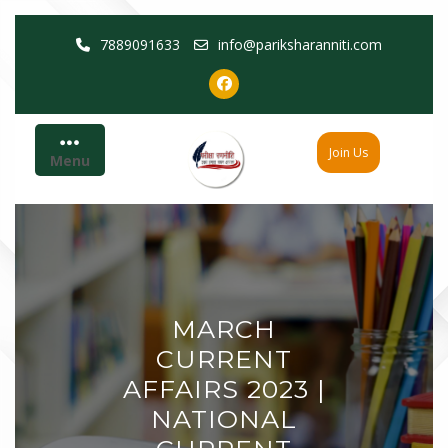
Skip
7889091633
info@pariksharanniti.com
to
content
Join Us
Menu
MARCH
CURRENT
AFFAIRS 2023 |
NATIONAL