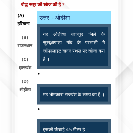
बौद्ध स्तूप की खोज की है ?
(A)
उत्तर :- ओड़ीशा
हरियाणा
यह ओड़ीशा जाजपुर जिले के
(B)
सुखूआपाड़ा गाँव के परभाड़ी मे
राजस्थान
खोंडालाइट खनन स्थल पर खोजा गया
है ।
(C)
झारखंड
(D)
ओड़ीशा
मठ भौमकारा राजवंश के समय का है ।
इसकी ऊंचाई 4.5 मीटर है ।