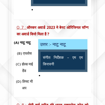
Q. 7 :
ऑस्कर अवार्ड 2023 मे बेस्ट ओरिजिनल सॉन्ग
का अवार्ड किसे मिला है ?
(A)
नाटू नाटू
उत्तर :- नाटू नाटू
(B)
एपलोस
संगीत निर्देशक – एम एम
किरावनी
(C)
होल्ड माई
हेंड
(D)
लिफ्ट मी
अप