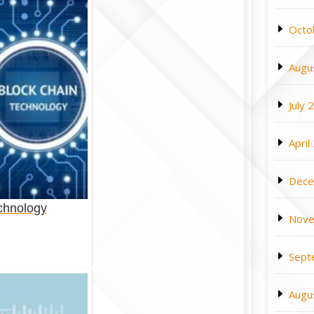
Octo
Augu
July 
April
Dece
chnology
Nove
Sept
Augu