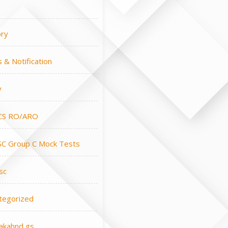
ory
 & Notification
y
CS RO/ARO
C Group C Mock Tests
sc
tegorized
rakahnd gs