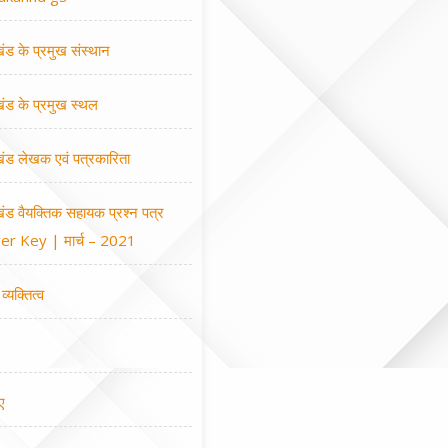
खंड के प्रमुख संस्थान
खंड के प्रमुख स्थल
खंड लेखक एवं पत्रकारिता
खंड वैयक्तिक सहायक प्रश्न पत्र
r Key | मार्च – 2021
व्यक्तित्व
ए