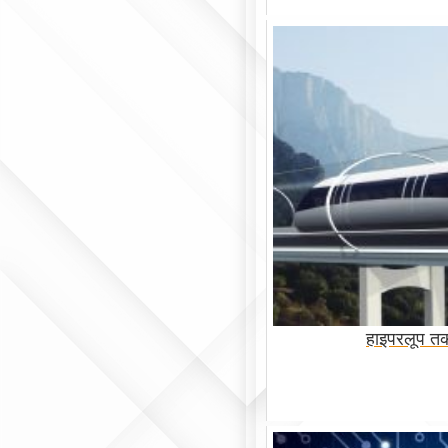
हाइपरलूप त