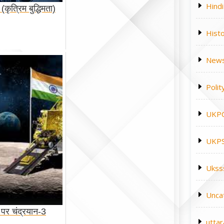
Hindi
कृत्रिम बुद्धिमता)
Hist
News
Polit
UKP
UKPS
Ukss
Unca
व पर चंद्रयान-3
utta