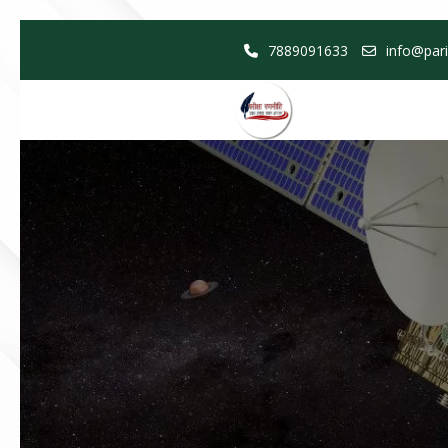
Skip
7889091633
info@pari
to
content