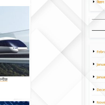
विज्ञा
Febr
Janu
Janu
कनीक
Dece
Nove