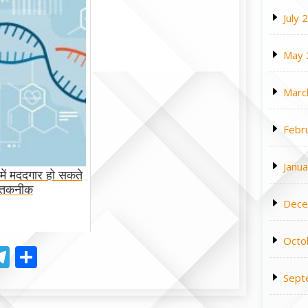
July 
May 
Marc
Febr
Janu
में मददगार हो सकते
 9 तकनीक
Dece
Octo
r
l
hatsApp
Telegram
Share
Sept