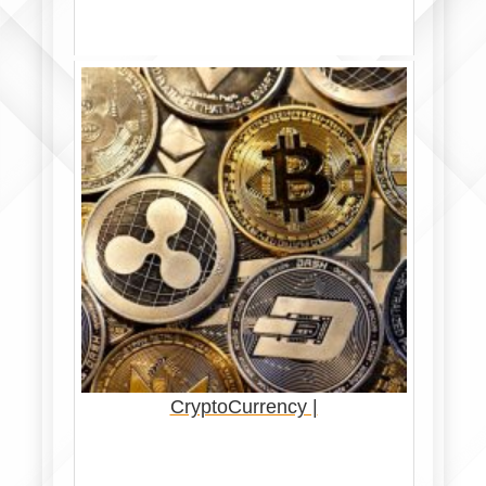
CryptoCurrency |