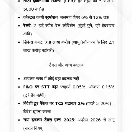
सिटी इकोनॉमिक रीजन्स (CER)
: हर शहर को 5 साल में
5000 करोड़
कोस्टल कार्गो प्रमोशन
: जलमार्ग शेयर 6% से 12% तक
रेलवे
: 7 हाई-स्पीड रेल कॉरिडोर (मुंबई-पुणे, पुणे-हैदराबाद
आदि)
डिफेंस बजट:
7.8 लाख करोड़
(आधुनिकीकरण के लिए 2.1
लाख करोड़ बढ़ोतरी)
टैक्स और अन्य बदलाव
आयकर स्लैब में कोई बड़ा बदलाव नहीं
F&O पर STT बढ़ा
: फ्यूचर्स 0.05%, ऑप्शंस 0.15%
(ट्रेडिंग महंगी)
विदेशी टूर पैकेज पर TCS घटाकर 2%
(पहले 5-20%) –
विदेश घूमना सस्ता
नया इनकम टैक्स एक्ट 2025
: अप्रैल 2026 से लागू
(सरल नियम)