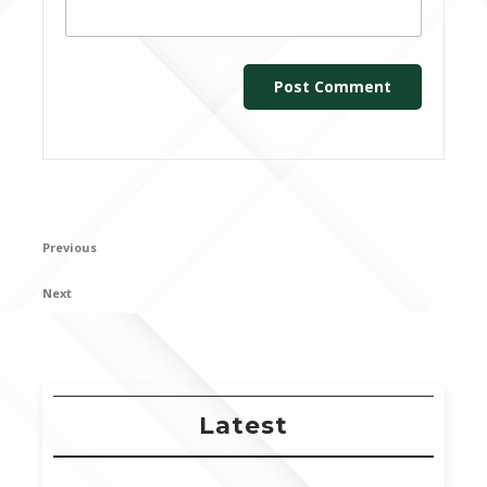
Post
Previous
Previous
navigation
Post
Next
Next
Post
Latest