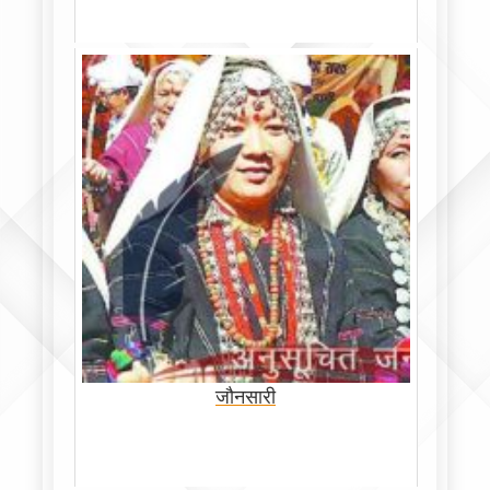
जौनसारी