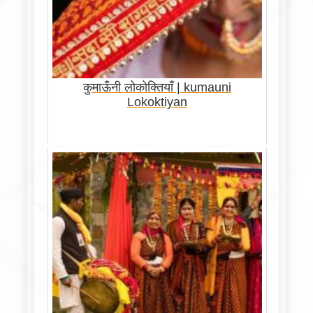
कुमाऊँनी लोकोक्तियाँ | kumauni
Lokoktiyan