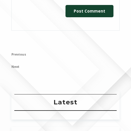
Post
Previous
Previous
navigation
Post
Next
Next
Post
Latest