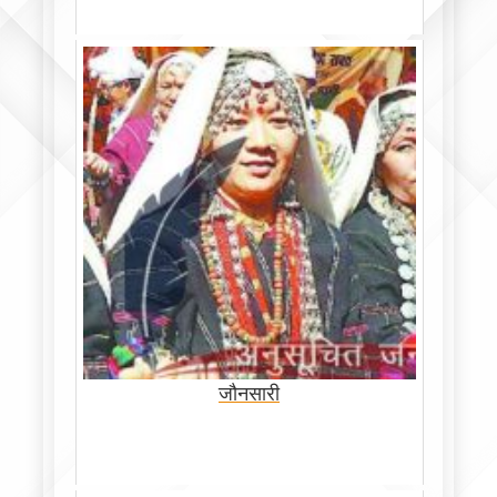
जौनसारी