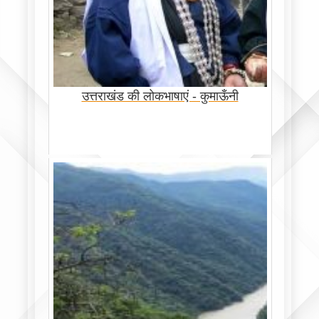
उत्तराखंड की लोकभाषाएं - कुमाऊँनी