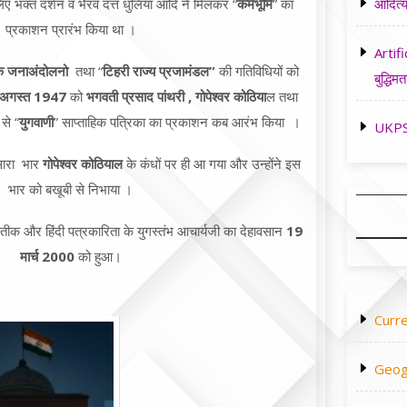
आदित्य
 भक्त दर्शन व भैरव दत्त धुलिया आदि ने मिलकर “
कर्मभूमि
” का
प्रकाशन प्रारंभ किया था ।
Artifi
 के जनाअंदोलनो
तथा “
टिहरी राज्य प्रजामंडल”
की गतिविधियों को
बुद्धिमत
अगस्त
1947
को
भगवती प्रसाद पांथरी , गोपेश्वर कोठिया
ल तथा
से “
युगवाणी
” साप्ताहिक पत्रिका का प्रकाशन कब आरंभ किया ।
UKPSC
 सारा भार
गोपेश्वर कोठियाल
के कंधों पर ही आ गया और उन्होंने इस
भार को बखूबी से निभाया ।
न प्रतीक और हिंदी पत्रकारिता के युगस्तंभ आचार्यजी का देहावसान
19
मार्च 2000
को हुआ।
Curre
Geog