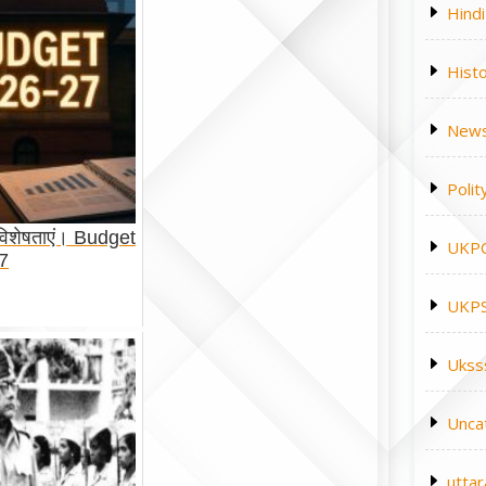
Hindi
Hist
News
Polit
विशेषताएं। Budget
UKP
7
UKPS
Ukss
Unca
utta