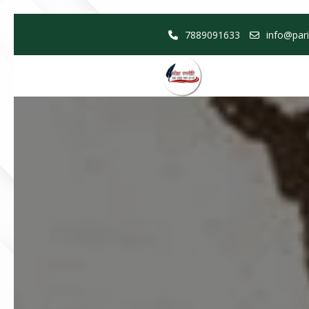
Skip
7889091633
info@pari
to
content