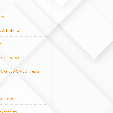
ory
 & Notification
y
CS RO/ARO
C Group C Mock Tests
sc
tegorized
rakahnd gs