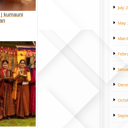
July 
ाँ | kumauni
yan
May 
Marc
Febr
Janu
Dece
Octo
Sept