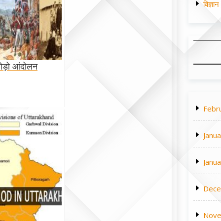
विज्ञा
छोड़ो आंदोलन
Febr
Janu
Janu
Dece
Nove