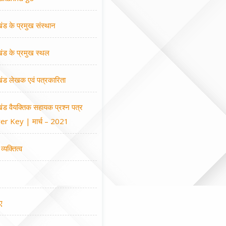
खंड के प्रमुख संस्थान
खंड के प्रमुख स्थल
खंड लेखक एवं पत्रकारिता
खंड वैयक्तिक सहायक प्रश्न पत्र
r Key | मार्च – 2021
व्यक्तित्व
ए