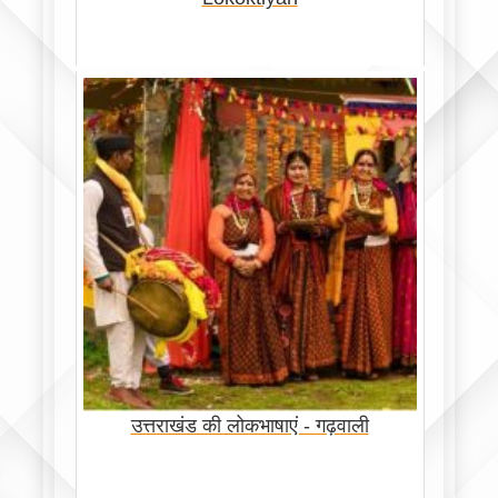
उत्तराखंड की लोकभाषाएं - गढ़वाली