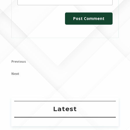
Post
Previous
Previous
navigation
Post
Next
Next
Post
Latest