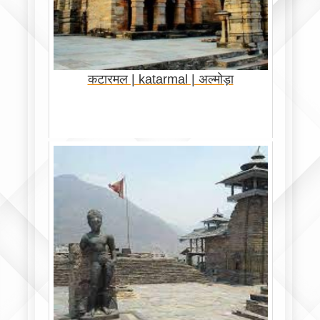
कटारमल | katarmal | अल्मोड़ा