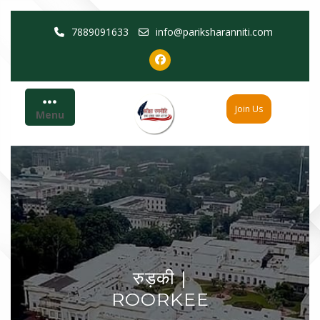
Skip
7889091633
info@pariksharanniti.com
to
content
Join Us
Menu
रुड़की |
ROORKEE