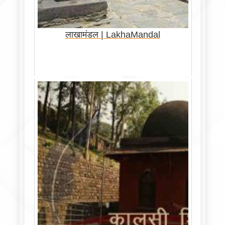
लाखामंडल | LakhaMandal