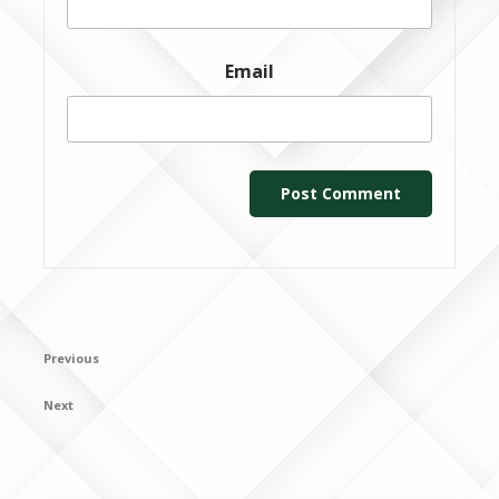
Email
Post
Previous
Previous
navigation
Post
Next
Next
Post