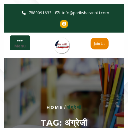
Skip
7889091633
info@pariksharanniti.com
to
content
Join Us
Menu
/
HOME
अंग्रेजी
TAG:
अंग्रेजी