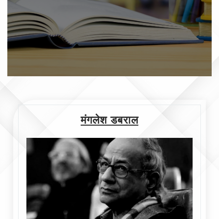
मंगलेश डबराल