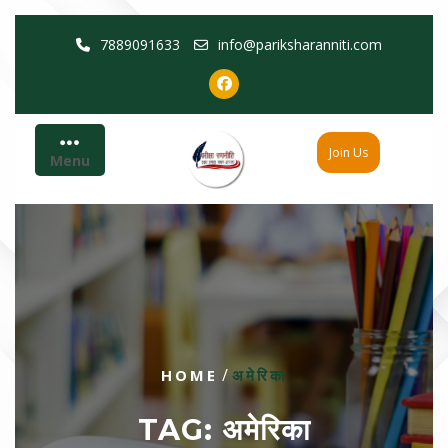
Skip
7889091633
info@pariksharanniti.com
to
content
Join Us
Menu
/
HOME
अमेरिका
TAG:
अमेरिका