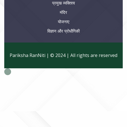
प्रमुख व्यक्तित्व
मंदिर
योजनाए
विज्ञान और प्रोधौगिकी
Pariksha RanNiti | © 2024 | All rights are reserved