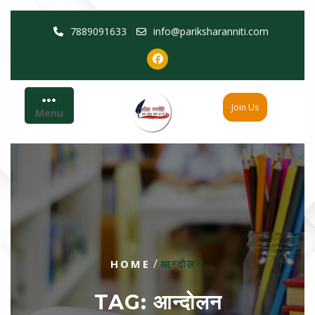
Skip
7889091633
info@pariksharanniti.com
to
content
Join Us
Menu
/
HOME
आन्दोलन
TAG:
आन्दोलन