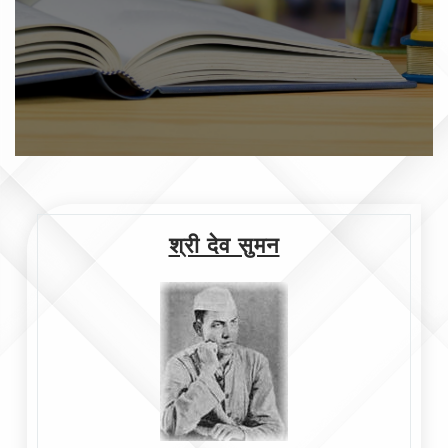
श्री देव सुमन