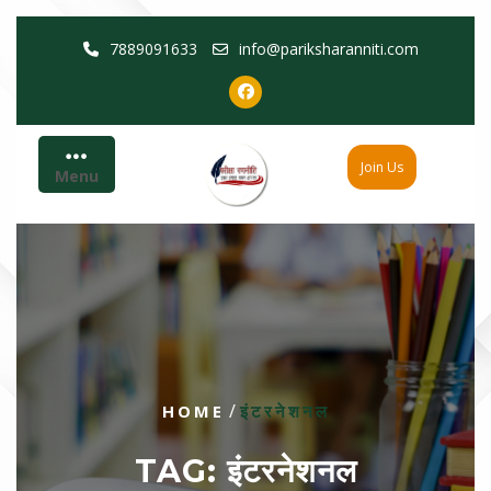
Skip
7889091633
info@pariksharanniti.com
to
content
Join Us
Menu
/
HOME
इंटरनेशनल
TAG:
इंटरनेशनल