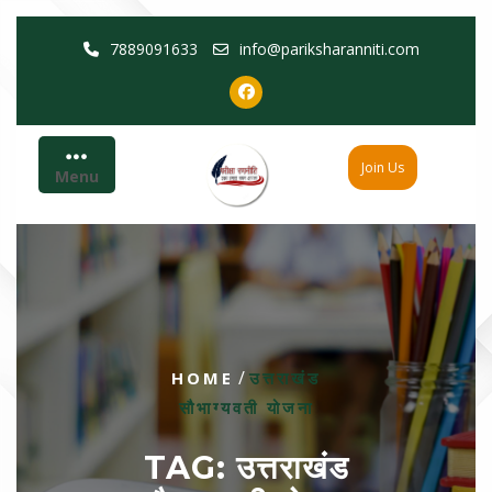
Skip
7889091633
info@pariksharanniti.com
to
content
Join Us
Menu
/
HOME
उत्तराखंड
सौभाग्यवती योजना
TAG:
उत्तराखंड