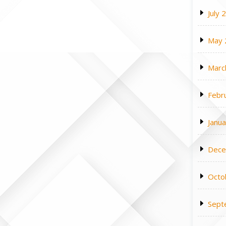
July 
May 
Marc
Febr
Janu
Dece
Octo
Sept