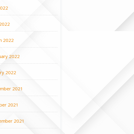
2022
2022
h 2022
uary 2022
ary 2022
mber 2021
ber 2021
ember 2021