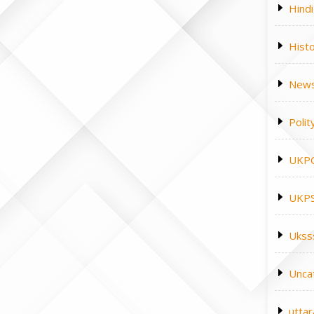
Hindi
Hist
News
Polit
UKP
UKPS
Ukss
Unca
utta