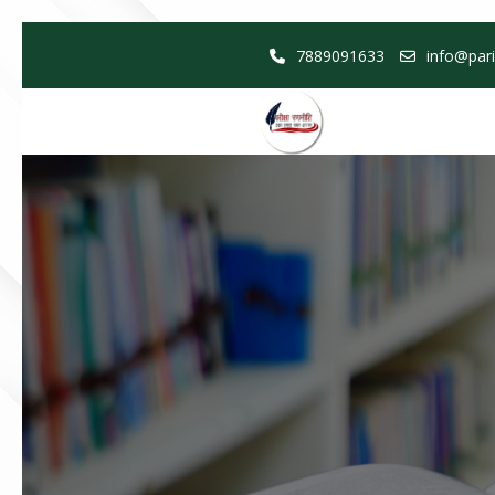
Skip
7889091633
info@pari
to
content