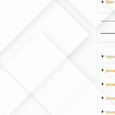
विज्ञा
Febr
Janu
Janu
Dece
Nove