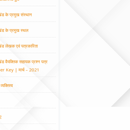
खंड के प्रमुख संस्थान
खंड के प्रमुख स्थल
खंड लेखक एवं पत्रकारिता
खंड वैयक्तिक सहायक प्रश्न पत्र
r Key | मार्च – 2021
व्यक्तित्व
ए