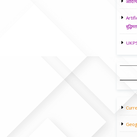
आदित्य
Artifi
बुद्धिमत
UKPSC
Curre
Geog