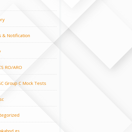
ory
 & Notification
y
CS RO/ARO
C Group C Mock Tests
sc
tegorized
rakahnd gs