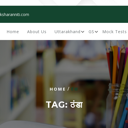
ksharanniti.com
Home
About Us
Uttarakhand
GS
Mock Tests
/
HOME
ठंडा
TAG:
ठंडा