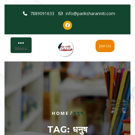
Skip
7889091633
info@pariksharanniti.com
to
content
Join Us
Menu
/
HOME
धनुष
TAG:
धनुष