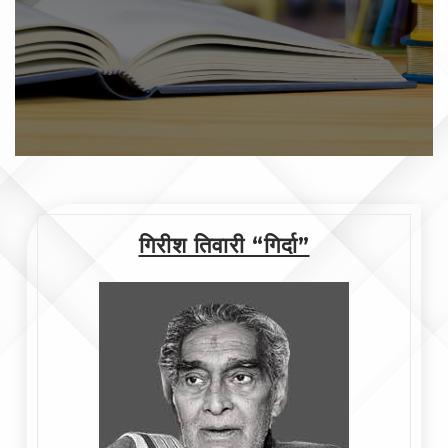
गिरीश तिवारी “गिर्दा”