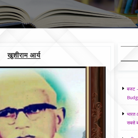
खुशीराम आर्य
बजट -
Budg
भारत औ
सबसे ब