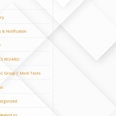
ory
 & Notification
y
CS RO/ARO
C Group C Mock Tests
sc
tegorized
rakahnd gs