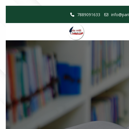
Skip
7889091633
info@pari
to
content