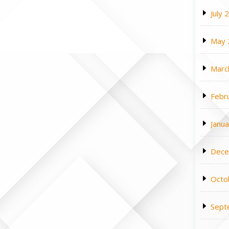
July 
May 
Marc
Febr
Janu
Dece
Octo
Sept