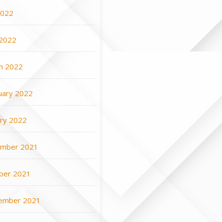
2022
2022
h 2022
uary 2022
ary 2022
mber 2021
ber 2021
ember 2021