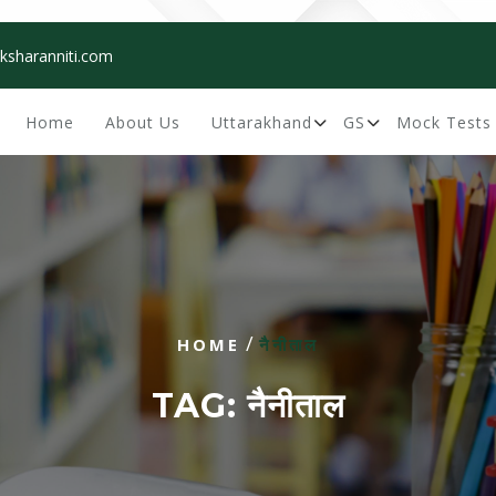
ksharanniti.com
Home
About Us
Uttarakhand
GS
Mock Tests
/
HOME
नैनीताल
TAG:
नैनीताल