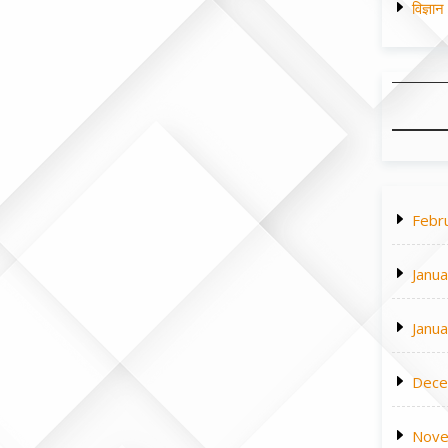
विज्ञा
Febr
Janu
Janu
Dece
Nove