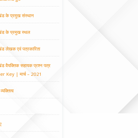
खंड के प्रमुख संस्थान
खंड के प्रमुख स्थल
खंड लेखक एवं पत्रकारिता
खंड वैयक्तिक सहायक प्रश्न पत्र
r Key | मार्च – 2021
व्यक्तित्व
ए