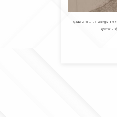
इनका जन्म – 21 अक्तूबर 1830 ज
उपनाम – मौ