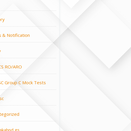
ory
 & Notification
y
CS RO/ARO
C Group C Mock Tests
sc
tegorized
rakahnd gs