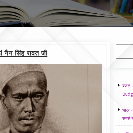
पं नैन सिंह रावत जी
बजट -
Budg
भारत औ
सबसे ब