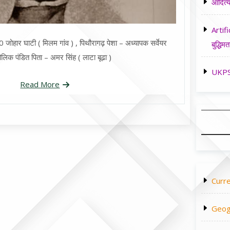
आदित्य
Artifi
ोहार घाटी ( मिलम गांव ) , पिथौरागढ़ पेशा – अध्यापक सर्वेयर
बुद्धिमत
लिक पंडित पिता – अमर सिंह ( लाटा बूढा )
UKPSC
Read More
Curre
Geog