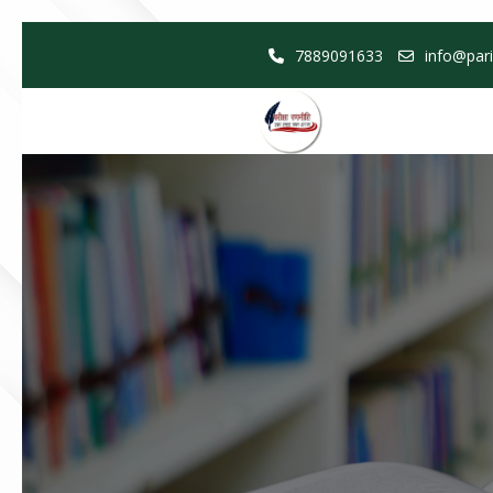
Skip
7889091633
info@pari
to
content