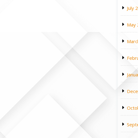
July 
May 
Marc
Febr
Janu
Dece
Octo
Sept