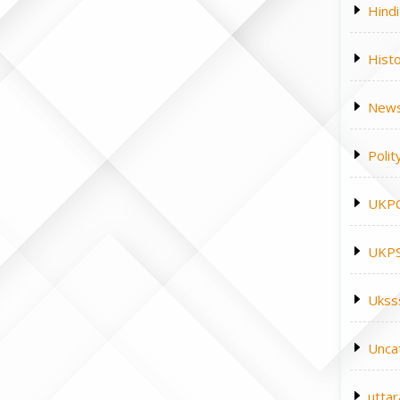
Hindi
Hist
News
Polit
UKP
UKPS
Ukss
Unca
utta