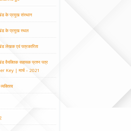
खंड के प्रमुख संस्थान
खंड के प्रमुख स्थल
खंड लेखक एवं पत्रकारिता
खंड वैयक्तिक सहायक प्रश्न पत्र
r Key | मार्च – 2021
व्यक्तित्व
ए