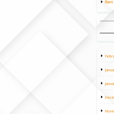
विज्ञा
Febr
Janu
Janu
Dece
Nove