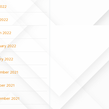
2022
2022
h 2022
uary 2022
ary 2022
mber 2021
ber 2021
ember 2021