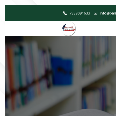
Skip
7889091633
info@pari
to
content