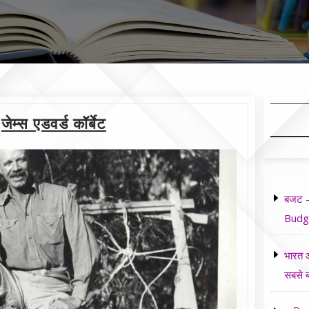
जेम्स एडवर्ड कॉर्बेट
बजट -
Budg
भारत औ
सबसे ब