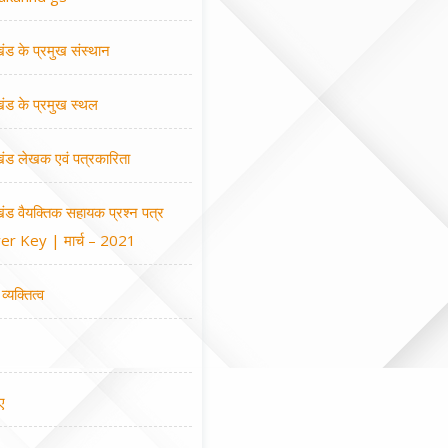
खंड के प्रमुख संस्थान
खंड के प्रमुख स्थल
खंड लेखक एवं पत्रकारिता
खंड वैयक्तिक सहायक प्रश्न पत्र
r Key | मार्च – 2021
व्यक्तित्व
ए