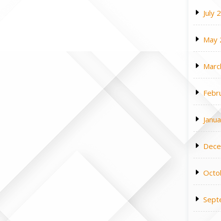
July 
May 
Marc
Febr
Janu
Dece
Octo
Sept