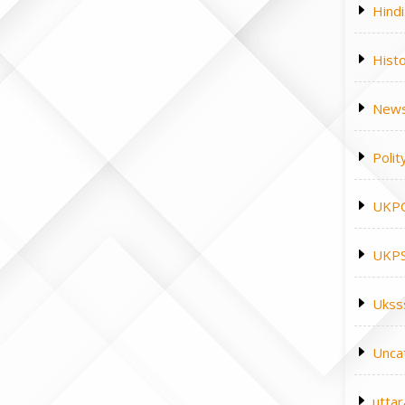
Hindi
Hist
News
Polit
UKP
UKPS
Ukss
Unca
utta