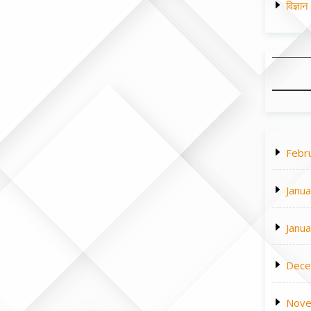
विज्ञा
Febr
Janu
Janu
Dece
Nove