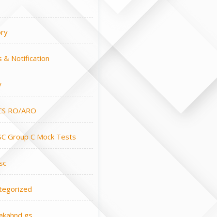
ory
 & Notification
y
CS RO/ARO
C Group C Mock Tests
sc
tegorized
rakahnd gs