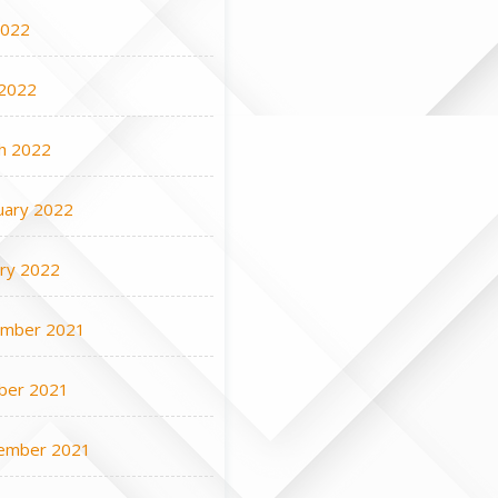
2022
2022
h 2022
uary 2022
ary 2022
mber 2021
ber 2021
ember 2021