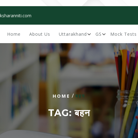
ksharanniti.com
Home
About Us
Uttarakhand
GS
Mock Tests
/
HOME
बहन
TAG:
बहन