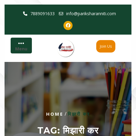
Skip
7889091633
info@pariksharanniti.com
to
content
Join Us
Menu
/
HOME
मिझारी कर
TAG:
मिझारी कर