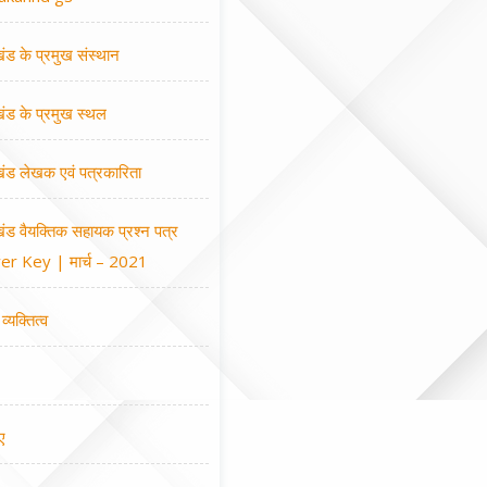
खंड के प्रमुख संस्थान
खंड के प्रमुख स्थल
खंड लेखक एवं पत्रकारिता
खंड वैयक्तिक सहायक प्रश्न पत्र
r Key | मार्च – 2021
व्यक्तित्व
ए