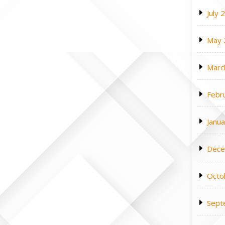
July 
May 
Marc
Febr
Janu
Dece
Octo
Sept