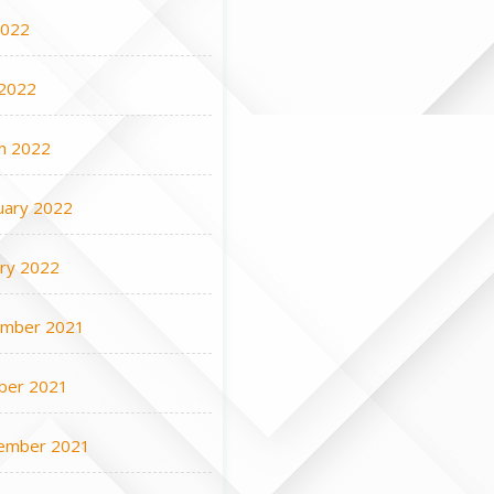
2022
2022
h 2022
uary 2022
ary 2022
mber 2021
ber 2021
ember 2021