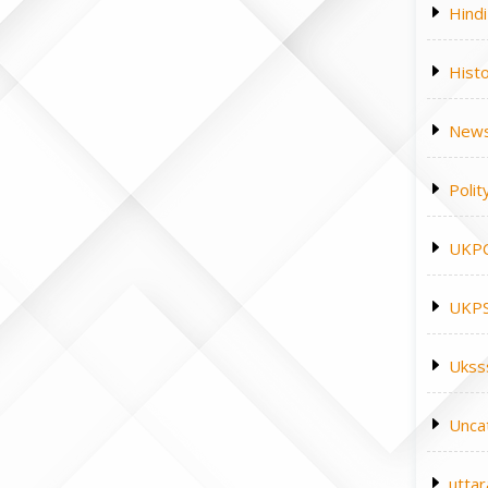
Hindi
Hist
News
Polit
UKP
UKPS
Ukss
Unca
utta