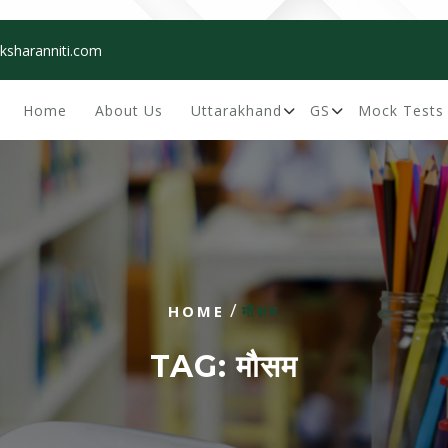
ksharanniti.com
Home
About Us
Uttarakhand
GS
Mock Tests
/
HOME
मौसम
TAG:
मौसम