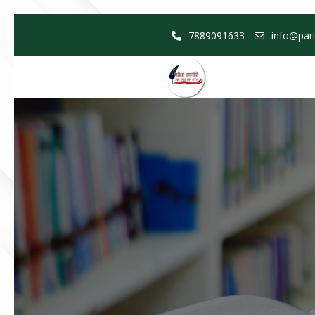
Skip
7889091633
info@pari
to
content