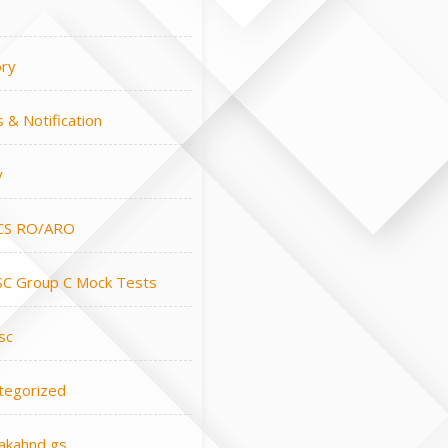
ory
 & Notification
y
CS RO/ARO
C Group C Mock Tests
sc
tegorized
rakahnd gs