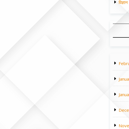
विज्ञा
Febr
Janu
Janu
Dece
Nove