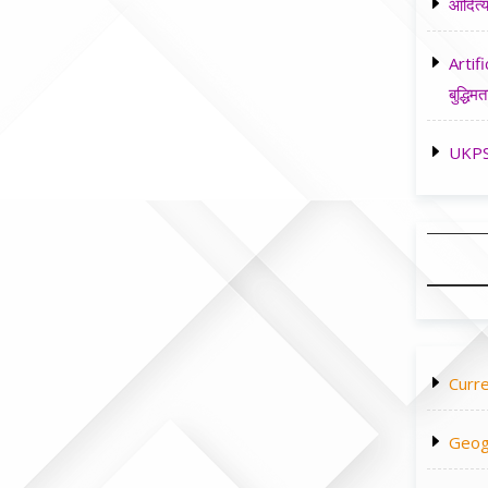
आदित्य
Artifi
बुद्धिमत
UKPSC
Curre
Geog