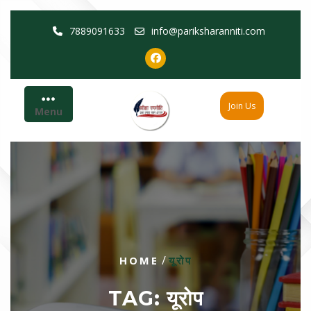
Skip
7889091633
info@pariksharanniti.com
to
content
Join Us
Menu
/
HOME
यूरोप
TAG:
यूरोप