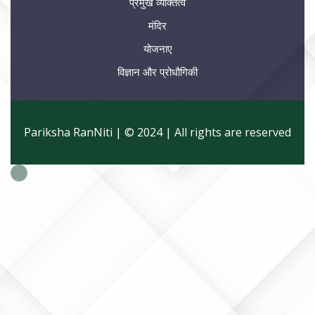
प्रमुख व्यक्तित्व
मंदिर
योजनाए
विज्ञान और प्रोधौगिकी
Pariksha RanNiti | © 2024 | All rights are reserved