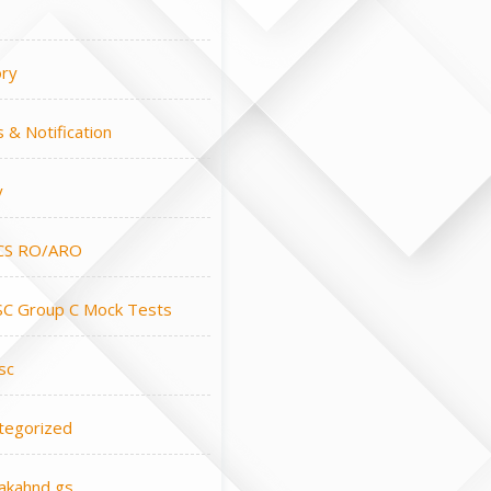
ory
 & Notification
y
CS RO/ARO
C Group C Mock Tests
sc
tegorized
rakahnd gs