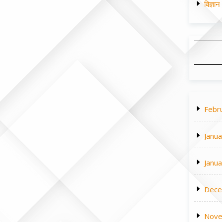
विज्ञा
Febr
Janu
Janu
Dece
Nove