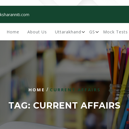
ksharanniti.com
Home
About Us
Uttarakhand
GS
Mock Tests
/
HOME
CURRENT AFFAIRS
TAG:
CURRENT AFFAIRS