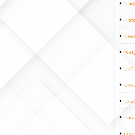
Hindi
Hist
News
Polit
UKP
UKPS
Ukss
Unca
utta