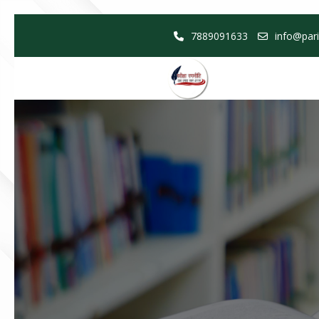
Skip
7889091633
info@pari
to
content