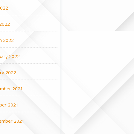
2022
2022
h 2022
uary 2022
ary 2022
mber 2021
ber 2021
ember 2021