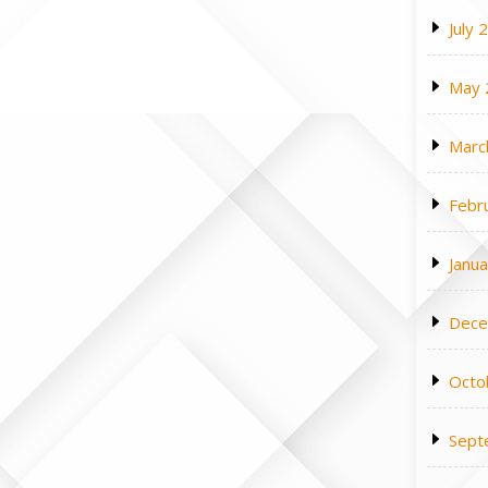
July 
May 
Marc
Febr
Janu
Dece
Octo
Sept