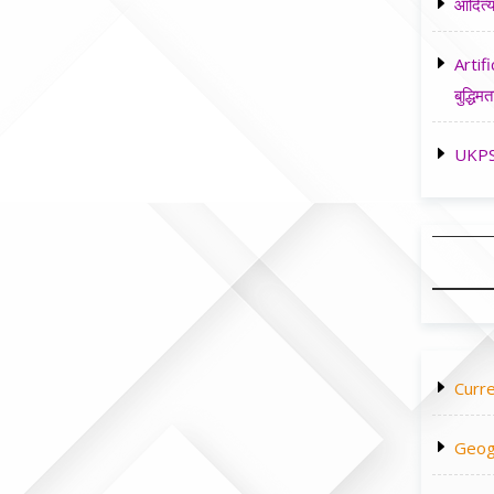
आदित्य
Artifi
बुद्धिमत
UKPSC
Curre
Geog