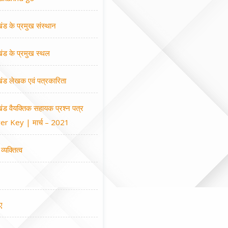
खंड के प्रमुख संस्थान
खंड के प्रमुख स्थल
खंड लेखक एवं पत्रकारिता
खंड वैयक्तिक सहायक प्रश्न पत्र
r Key | मार्च – 2021
व्यक्तित्व
ए