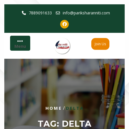
Skip
7889091633
info@pariksharanniti.com
to
content
Join Us
Menu
/
HOME
DELTA
TAG:
DELTA