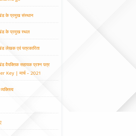
खंड के प्रमुख संस्थान
खंड के प्रमुख स्थल
खंड लेखक एवं पत्रकारिता
खंड वैयक्तिक सहायक प्रश्न पत्र
r Key | मार्च – 2021
व्यक्तित्व
ए