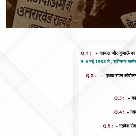
Q.1 :
– गढ़वाल और कुमाऊँ का मि
5-6 मई 1938 मे , श्रीनगर सम्मे
Q.2 :
– पृथक राज्य आंदोलन क
Q.3 :
– गढ़दे
Q.4 :
– गढ़दे
Q.5 :
– गढ़देश सेव