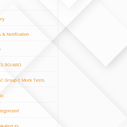
ory
 & Notification
y
CS RO/ARO
C Group C Mock Tests
sc
tegorized
rakahnd gs