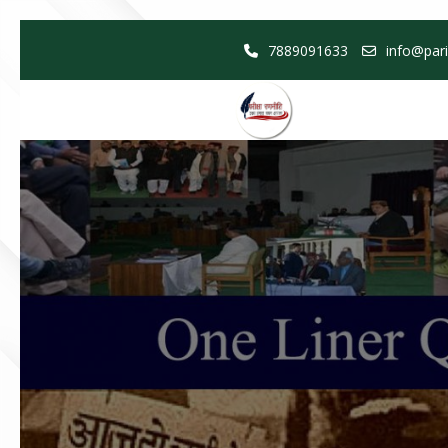
Skip
7889091633
info@pari
to
content