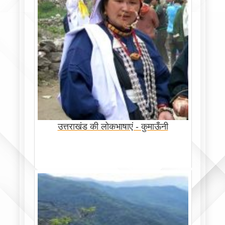
उत्तराखंड की लोकभाषाएं - कुमाऊँनी