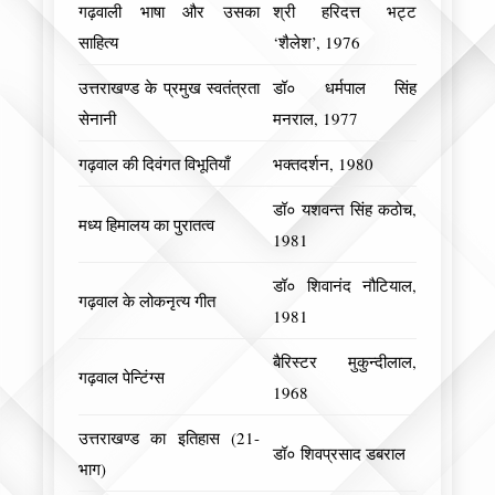
गढ़वाली भाषा और उसका
श्री हरिदत्त भट्ट
साहित्य
‘शैलेश’, 1976
उत्तराखण्ड के प्रमुख स्वतंत्रता
डॉ० धर्मपाल सिंह
सेनानी
मनराल, 1977
गढ़वाल की दिवंगत विभूतियाँ
भक्तदर्शन, 1980
डॉ० यशवन्त सिंह कठोच,
मध्य हिमालय का पुरातत्व
1981
डॉ० शिवानंद नौटियाल,
गढ़वाल के लोकनृत्य गीत
1981
बैरिस्टर मुकुन्दीलाल,
गढ़वाल पेन्टिंग्स
1968
उत्तराखण्ड का इतिहास (21-
डॉ० शिवप्रसाद डबराल
भाग)