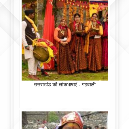
उत्तराखंड की लोकभाषाएं - गढ़वाली