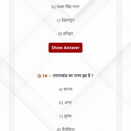
b) उधम सिंह नगर
c) देहारादून
d) हरिद्वार
Show Answer
Q.16 :-
उत्तराखंड का राज्य वृक्ष है ?
a) बरगद
b) अगर
c) बुरुंश
d) मैंजीफेरा