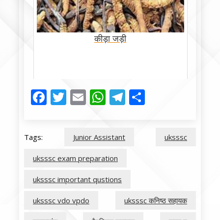
कीड़ा जड़ी
Facebook
Twitter
Email
WhatsApp
Telegram
Share
Tags:
Junior Assistant
uksssc
uksssc exam preparation
uksssc important qustions
uksssc vdo vpdo
uksssc कनिष्ठ सहायक