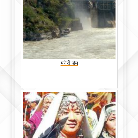
मनेरी डैम