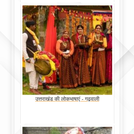
उत्तराखंड की लोकभाषाएं - गढ़वाली