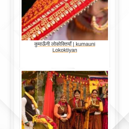
कुमाऊँनी लोकोक्तियाँ | kumauni
Lokoktiyan