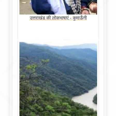
उत्तराखंड की लोकभाषाएं - कुमाऊँनी