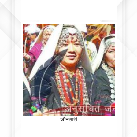
जौनसारी