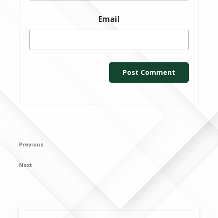
Email
Post
Previous
Previous
navigation
Post
Next
Next
Post