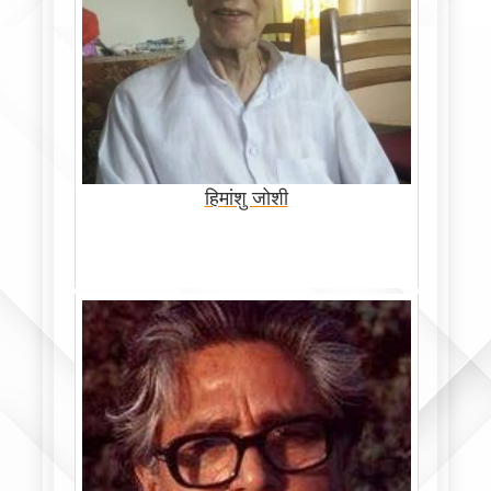
हिमांशु जोशी