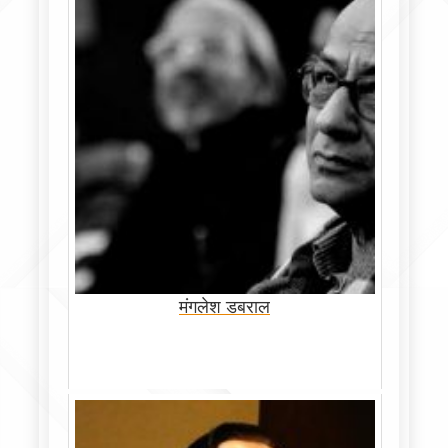
मंगलेश डबराल