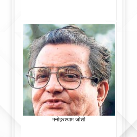
मनोहरश्याम जोशी