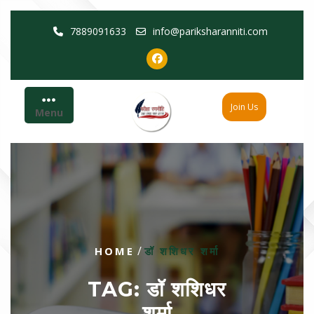
Skip
7889091633
info@pariksharanniti.com
to
content
Join Us
Menu
/
HOME
डॉ शशिधर शर्मा
TAG:
डॉ शशिधर
शर्मा