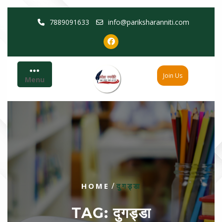
Skip
7889091633
info@pariksharanniti.com
to
content
Join Us
Menu
/
HOME
दुगड्डा
TAG:
दुगड्डा