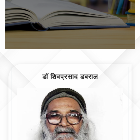
डॉ शिवप्रसाद डबराल